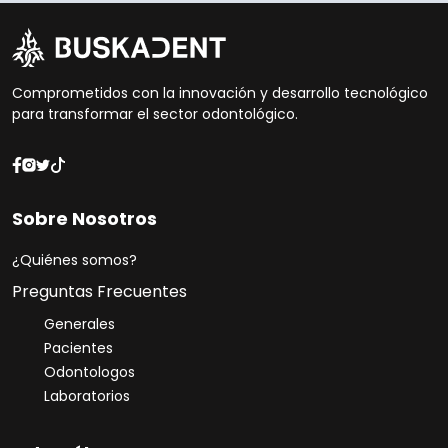
Además, puedes corroborar
proteger tu información. Solo
su cédula profesional en el
será utilizada conforme a los
sitio oficial de la SEP:
términos establecidos.
Aviso
cedulaprofesional.sep.gob.mx
de Privacidad
Comprometidos con la innovación y desarrollo tecnológico
para transformar el sector odontológico.
.
Sobre Nosotros
¿Quiénes somos?
Preguntas Frecuentes
Generales
Pacientes
Odontologos
Soporte al Cliente
Laboratorios
En línea ahora