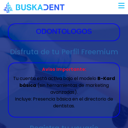
Iniciar Sesión
ODONTOLOGOS
Disfruta de tu Perfil Freemium
Aviso Importante:
Tu cuenta está activa bajo el modelo
B-Kard
básica
(sin herramientas de marketing
avanzadas).
Incluye: Presencia básica en el directorio de
dentistas.